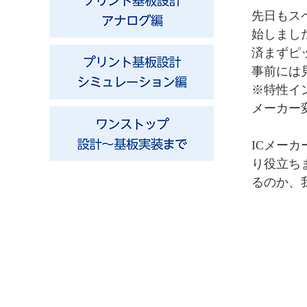
先日もス
始しまし
済まずピ
事前には
※特性イ
メーカー
ICメー
り役立ち
るのか、